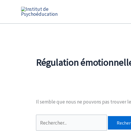
Aller
au
contenu
Régulation émotionnell
Il semble que nous ne pouvons pas trouver l
Rechercher :