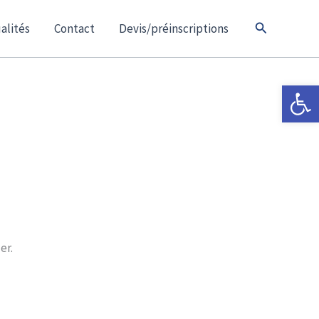
Rechercher
alités
Contact
Devis/préinscriptions
Ouvrir la 
er.