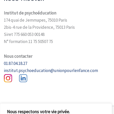
Institut de psychoéducation
174 quai de Jemmapes, 75010 Paris
2bis-4 rue de la Providence, 75013 Paris
Siret 775 660 053 00148
N° formation 11 75 50507 75
Nous contacter
01.87.04.18.27
institut.psychoeducation@unionpourlenfance.com
Nous respectons votre vie privée.
Copyright © 2026 Institut de Psychoéducation |
Conditions générales