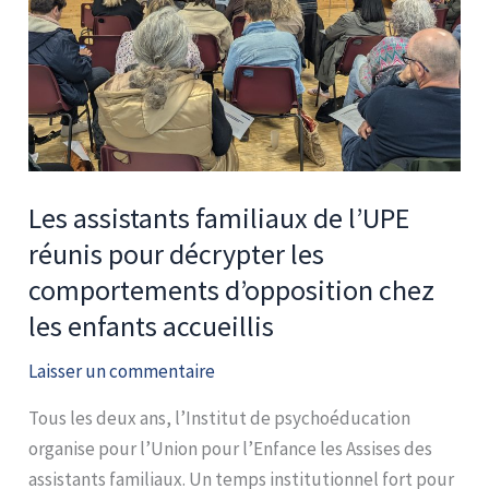
réunis
pour
décrypter
les
comportements
d’opposition
chez
Les assistants familiaux de l’UPE
les
réunis pour décrypter les
enfants
comportements d’opposition chez
accueillis
les enfants accueillis
Laisser un commentaire
Tous les deux ans, l’Institut de psychoéducation
organise pour l’Union pour l’Enfance les Assises des
assistants familiaux. Un temps institutionnel fort pour