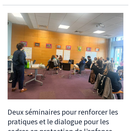
Deux
séminaires
pour
renforcer
les
pratiques
et
le
dialogue
pour
les
cadres
Deux séminaires pour renforcer les
en
pratiques et le dialogue pour les
protection