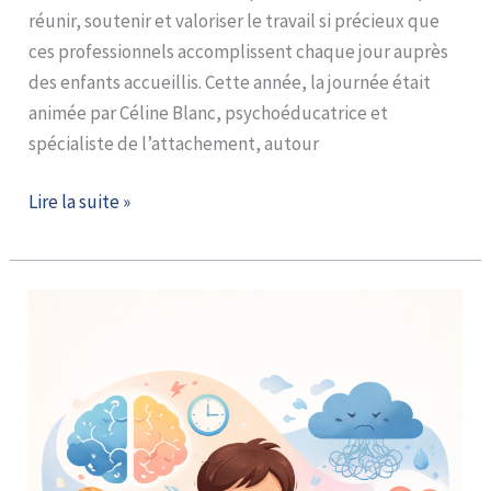
réunir, soutenir et valoriser le travail si précieux que
ces professionnels accomplissent chaque jour auprès
des enfants accueillis. Cette année, la journée était
animée par Céline Blanc, psychoéducatrice et
spécialiste de l’attachement, autour
Lire la suite »
ZOOM
SUR…
les
troubles
de
l’attention
et