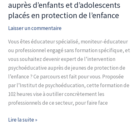
parcours
auprès d’enfants et d’adolescents
:
placés en protection de l’enfance
Intervenir
Laisser un commentaire
auprès
d’enfants
Vous êtes éducateur spécialisé, moniteur-éducateur
et
ou professionnel engagé sans formation spécifique, et
d’adolescents
vous souhaitez devenir expert de l’intervention
placés
psychoéducative auprès de jeunes de protection de
en
l’enfance ? Ce parcours est fait pour vous. Proposée
protection
par l’Institut de psychoéducation, cette formation de
de
102 heures vise à outiller concrètement les
l’enfance
professionnels de ce secteur, pour faire face
Lire la suite »